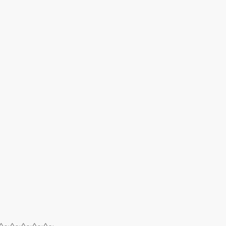
◊∼◊∼◊∼◊∼◊∼