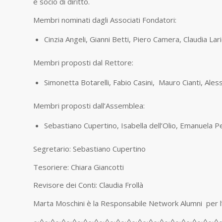
è socio di diritto.
Membri nominati dagli Associati Fondatori:
Cinzia Angeli, Gianni Betti, Piero Camera, Claudia Lari
Membri proposti dal Rettore:
Simonetta Botarelli, Fabio Casini, Mauro Cianti, Al
Membri proposti dall’Assemblea:
Sebastiano Cupertino, Isabella dell’Olio, Emanuela Pe
Segretario: Sebastiano Cupertino
Tesoriere: Chiara Giancotti
Revisore dei Conti: Claudia Frollà
Marta Moschini è la Responsabile Network Alumni per l’
∼◊∼◊∼◊∼◊∼◊∼◊∼◊∼◊∼◊∼◊∼◊∼◊∼◊∼◊∼◊∼◊∼◊