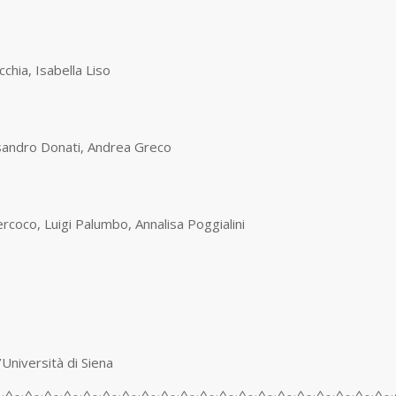
cchia, Isabella Liso
essandro Donati, Andrea Greco
rcoco, Luigi Palumbo, Annalisa Poggialini
Università di Siena
∼◊∼◊∼◊∼◊∼◊∼◊∼◊∼◊∼◊∼◊∼◊∼◊∼◊∼◊∼◊∼◊∼◊∼◊∼◊∼◊∼